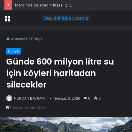
Mardin’de geleceğin inşası için dev adım: “Büyük Aile Platformu” kuruldu
Menü
Anasayfa
/
Dünya
Dünya
Günde 600 milyon litre su
için köyleri haritadan
silecekler
NURCAN BAYRAM
Temmuz 6, 2026
0
0
1 dakika okuma süresi