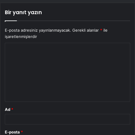
Bir yanıt yazın
E-posta adresiniz yayınlanmayacak.
Gerekli alanlar
*
ile
işaretlenmişlerdir
Y
o
r
u
m
*
Ad
*
E-posta
*