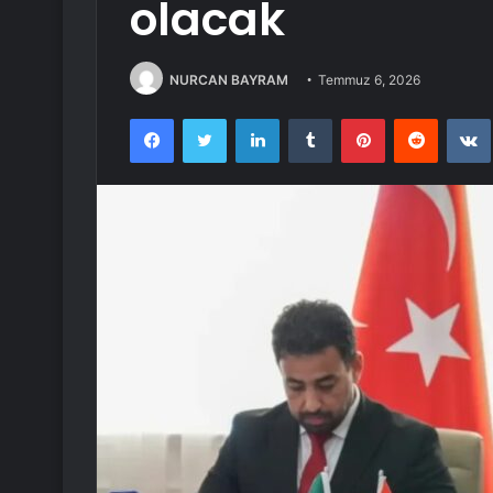
olacak
NURCAN BAYRAM
Temmuz 6, 2026
Facebook
Twitter
LinkedIn
Tumblr
Pinterest
Reddit