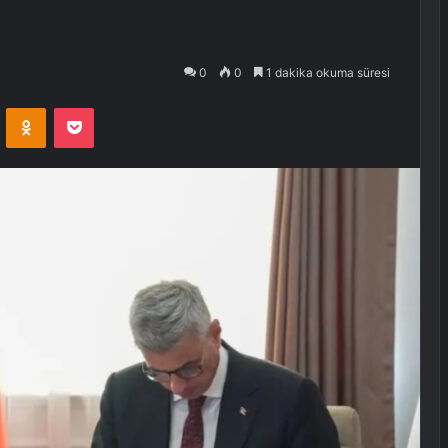
0
0
1 dakika okuma süresi
VKontakte
Odnoklassniki
Pocket