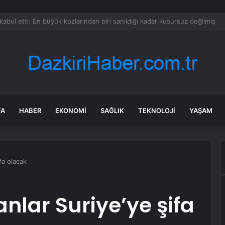
5.000 Ek İşten Çıkarma Planlıyor
FA
HABER
EKONOMI
SAĞLIK
TEKNOLOJI
YAŞAM
ifa olacak
anlar Suriye’ye şifa