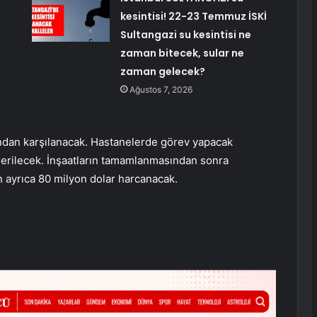
kesintisi! 22-23 Temmuz İSKİ
Sultangazi su kesintisi ne
zaman bitecek, sular ne
zaman gelecek?
Ağustos 7, 2026
ından karşılanacak. Hastanelerde görev yapacak
nderilecek. İnşaatların tamamlanmasından sonra
n ayrıca 80 milyon dolar harcanacak.