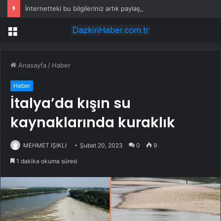
İnternetteki bu bilgileriniz artık paylaşılamayacak: Yasaklandı
Menü
Anasayfa
/
Haber
Haber
İtalya’da kışın su
kaynaklarında kuraklık
MEHMET IŞIKLI
Şubat 20, 2023
0
9
1 dakika okuma süresi