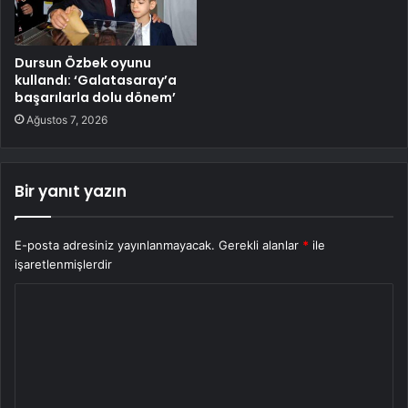
Dursun Özbek oyunu
kullandı: ‘Galatasaray’a
başarılarla dolu dönem’
Ağustos 7, 2026
Bir yanıt yazın
E-posta adresiniz yayınlanmayacak.
Gerekli alanlar
*
ile
işaretlenmişlerdir
Y
o
r
u
m