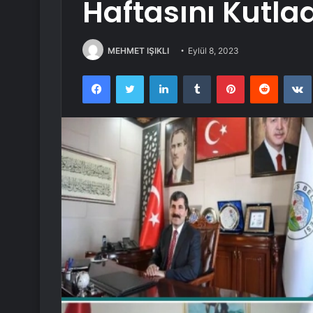
Haftasını Kutla
MEHMET IŞIKLI
Eylül 8, 2023
Facebook
Twitter
LinkedIn
Tumblr
Pinterest
Reddit