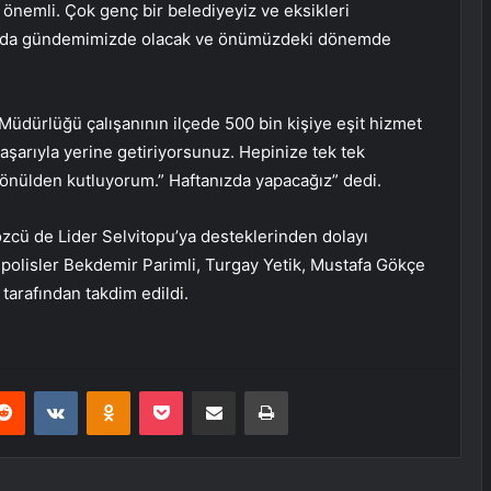
ok önemli. Çok genç bir belediyeyiz ve eksikleri
su da gündemimizde olacak ve önümüzdeki dönemde
Müdürlüğü çalışanının ilçede 500 bin kişiye eşit hizmet
başarıyla yerine getiriyorsunuz. Hepinize tek tek
 gönülden kutluyorum.” Haftanızda yapacağız” dedi.
cü de Lider Selvitopu’ya desteklerinden dolayı
i polisler Bekdemir Parimli, Turgay Yetik, Mustafa Gökçe
 tarafından takdim edildi.
erest
Reddit
VKontakte
Odnoklassniki
Pocket
E-Posta ile paylaş
Yazdır