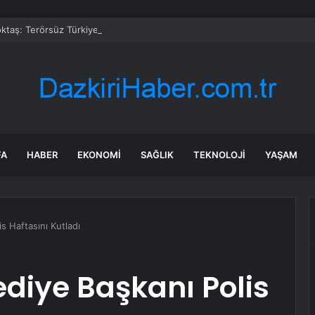
taş: Terörsüz Türkiye tarihi bir adımdır
FA
HABER
EKONOMI
SAĞLIK
TEKNOLOJI
YAŞAM
s Haftasını Kutladı
diye Başkanı Polis