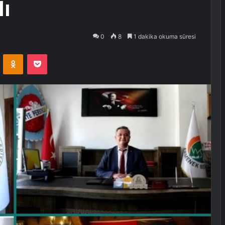
dı
0
8
1 dakika okuma süresi
VKontakte
Odnoklassniki
Pocket