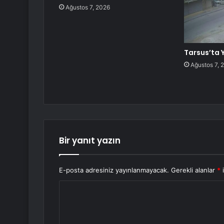
Ağustos 7, 2026
Tarsus’ta 
Ağustos 7, 
Bir yanıt yazın
E-posta adresiniz yayınlanmayacak.
Gerekli alanlar
*
i
Y
o
r