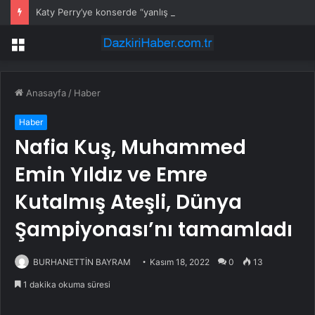
Katy Perry’ye konserde “yanlış yön” sürprizi
Menü
Anasayfa
/
Haber
Haber
Nafia Kuş, Muhammed
Emin Yıldız ve Emre
Kutalmış Ateşli, Dünya
Şampiyonası’nı tamamladı
BURHANETTİN BAYRAM
Kasım 18, 2022
0
13
1 dakika okuma süresi