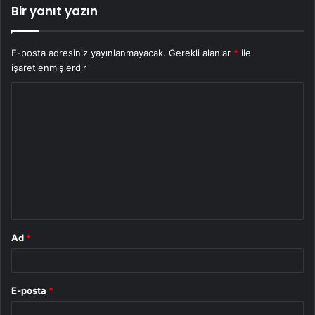
Bir yanıt yazın
E-posta adresiniz yayınlanmayacak.
Gerekli alanlar
*
ile
işaretlenmişlerdir
Y
o
r
u
m
*
Ad
*
E-posta
*