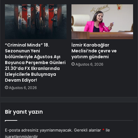
“Criminal Minds” 18.
İzmir Karabağlar
Sezonunun Yeni
Meclisi’nde çevre ve
bölümleriyle Ağustos Ayı
yatırım gündemi
Boyunca Perşembe Günleri
Ağustos 6, 2026
21.30’da FX Ekranlarında
İzleyicilerle Buluşmaya
Devam Ediyor!
Ağustos 6, 2026
Bir yanıt yazın
E-posta adresiniz yayınlanmayacak.
Gerekli alanlar
*
ile
işaretlenmişlerdir