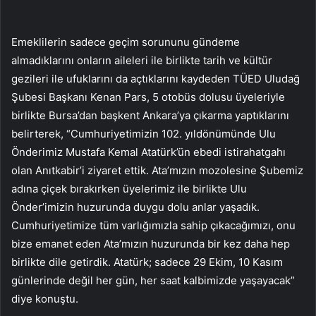
Emeklilerin sadece geçim sorununu gündeme
almadıklarını onların aileleri ile birlikte tarih ve kültür
gezileri ile ufuklarını da açtıklarını kaydeden TÜED Uludağ
Şubesi Başkanı Kenan Pars, 5 otobüs dolusu üyeleriyle
birlikte Bursa’dan başkent Ankara’ya çıkarma yaptıklarını
belirterek, “Cumhuriyetimizin 102. yıldönümünde Ulu
Önderimiz Mustafa Kemal Atatürk’ün ebedi istirahatgahı
olan Anıtkabir’i ziyaret ettik. Ata’mızın mozolesine Şubemiz
adına çiçek bırakırken üyelerimiz ile birlikte Ulu
Önder’imizin huzurunda duygu dolu anlar yaşadık.
Cumhuriyetimize tüm varlığımızla sahip çıkacağımızı, onu
bize emanet eden Ata’mızın huzurunda bir kez daha hep
birlikte dile getirdik. Atatürk; sadece 29 Ekim, 10 Kasım
günlerinde değil her gün, her saat kalbimizde yaşayacak”
diye konuştu.