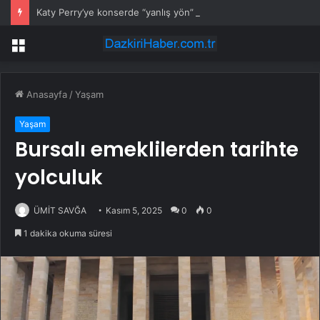
Katy Perry’ye konserde “yanlış yön” sürprizi
Menü
Anasayfa
/
Yaşam
Yaşam
Bursalı emeklilerden tarihte
yolculuk
ÜMİT SAVĞA
Kasım 5, 2025
0
0
1 dakika okuma süresi