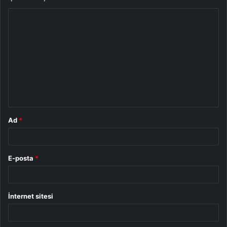
Y
o
r
u
m
*
Ad
*
E-posta
*
İnternet sitesi