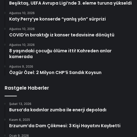
Beşiktaş, UEFA Avrupa Ligi’nde 3. eleme turuna yükseldi
Ağustos 10, 2026
Katy Perry’ye konserde “yanlış yön” sürprizi
Ağustos 10, 2026
COVID’in bıraktığı iz kanser tedavisine dönüştü
Ağustos 10, 2026
8 yaşındaki çocuğu ölüme itti! Kahreden anlar
kamerada
Ağustos 9, 2026
Özgür Özel: 2 Milyon CHP’li Sandık Koysun
Rastgele Haberler
Şubat 13, 2026
Bursa’da kadınlar zumba ile enerji depoladı
Kasım 6, 2025
Erzurum’da Dam Çökmesi: 3 Kişi Hayatını Kaybetti
Ocak 9, 2026